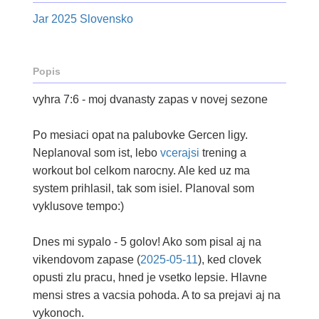
Jar 2025 Slovensko
Popis
vyhra 7:6 - moj dvanasty zapas v novej sezone
Po mesiaci opat na palubovke Gercen ligy.
Neplanoval som ist, lebo
vcerajsi
trening a
workout bol celkom narocny. Ale ked uz ma
system prihlasil, tak som isiel. Planoval som
vyklusove tempo:)
Dnes mi sypalo - 5 golov! Ako som pisal aj na
vikendovom zapase (
2025-05-11
), ked clovek
opusti zlu pracu, hned je vsetko lepsie. Hlavne
mensi stres a vacsia pohoda. A to sa prejavi aj na
vykonoch.