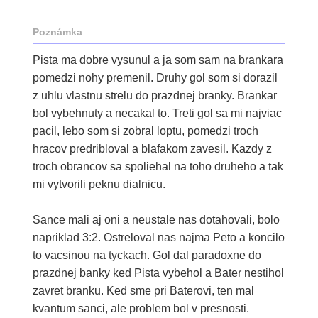
Poznámka
Pista ma dobre vysunul a ja som sam na brankara
pomedzi nohy premenil. Druhy gol som si dorazil
z uhlu vlastnu strelu do prazdnej branky. Brankar
bol vybehnuty a necakal to. Treti gol sa mi najviac
pacil, lebo som si zobral loptu, pomedzi troch
hracov predribloval a blafakom zavesil. Kazdy z
troch obrancov sa spoliehal na toho druheho a tak
mi vytvorili peknu dialnicu.
Sance mali aj oni a neustale nas dotahovali, bolo
napriklad 3:2. Ostreloval nas najma Peto a koncilo
to vacsinou na tyckach. Gol dal paradoxne do
prazdnej banky ked Pista vybehol a Bater nestihol
zavret branku. Ked sme pri Baterovi, ten mal
kvantum sanci, ale problem bol v presnosti.