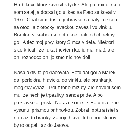
Hrebikovi, ktory zavesil k tycke. Ale par minut nato
som sa aj ja dockal golu, ked sa Pato strikoval v
16ke. Opat som dostal prihravku na paty, ale som
sa otocil a z otocky lavackou zavesil vo vinklu.
Brankar si siahol na loptu, ale inak to bol pekny
gol. A tiez moj prvy, ktory Simca videla. Niektori
sice kricali, ze ruka (neviem kto ju mal mat), ale
ani rozhodca ani ja sme nic nevideli.
Nasa aktivita pokracovala. Pato dal gol a Marek
dal perfektnu hlavicku do vinklu, ale brankar ju
magicky vyrazil. Bol z toho mrzuty, ale hovoril som
mu, ze nech je trpezlivy, sanca pride. A po
prestavke aj prisla. Narazil som si s Patom a jeho
vysunul priamou prihravkou. Zobral loptu a isiel s
nou az do branky. Zapojil hlavu, lebo hocikto iny
by to odpalil az do Jatova.