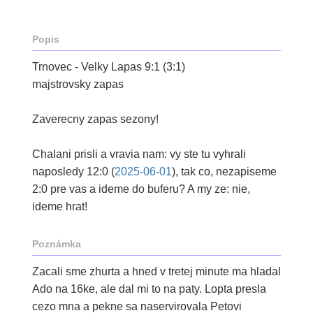
Popis
Trnovec - Velky Lapas 9:1 (3:1)
majstrovsky zapas
Zaverecny zapas sezony!
Chalani prisli a vravia nam: vy ste tu vyhrali
naposledy 12:0 (
2025-06-01
), tak co, nezapiseme
2:0 pre vas a ideme do buferu? A my ze: nie,
ideme hrat!
Poznámka
Zacali sme zhurta a hned v tretej minute ma hladal
Ado na 16ke, ale dal mi to na paty. Lopta presla
cezo mna a pekne sa naservirovala Petovi