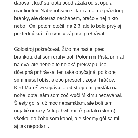
darovali, keď sa lopta poodrážala od stropu a
mantinelov. Nabehol som si tam a dal do prázdnej
bránky, ale doteraz nechápem, prečo v nej nikto
nebol. Oni potom otočili na 2:3, ale to bolo prvý aj
posledný krát, čo sme v zápase prehrávali.
Gólostroj pokračoval. Žižo ma našiel pred
bránkou, dal som druhý gól. Potom mi Pišta prihral
na dva, ale nebola to nejaká prekvapujúca
dôvtipná prihrávka, len taká obyčajná, po ktorej
som musel obísť alebo prestreliť zopár hráčov.
Keď Maroš vykopával a od stropu mi pristála na
nohe lopta, sám som zoči-voči Mikimu nezaváhal.
Šiesty gól si už moc nepamätám, ale boli tam
nejaké odrazy. V tej chvíli mi už padalo (skoro)
všetko, do čoho som kopol, ale siedmy gól sa mi
aj tak nepodaril.