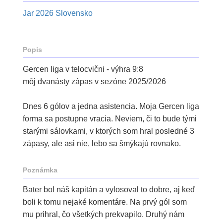
Jar 2026 Slovensko
Popis
Gercen liga v telocvični - výhra 9:8
môj dvanásty zápas v sezóne 2025/2026
Dnes 6 gólov a jedna asistencia. Moja Gercen liga
forma sa postupne vracia. Neviem, či to bude tými
starými sálovkami, v ktorých som hral posledné 3
zápasy, ale asi nie, lebo sa šmýkajú rovnako.
Poznámka
Bater bol náš kapitán a vylosoval to dobre, aj keď
boli k tomu nejaké komentáre. Na prvý gól som
mu prihral, čo všetkých prekvapilo. Druhý nám