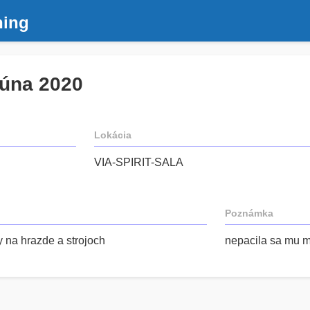
ning
júna 2020
Lokácia
VIA-SPIRIT-SALA
Poznámka
y na hrazde a strojoch
nepacila sa mu m