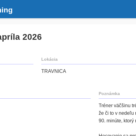
ning
apríla 2026
Lokácia
TRAVNICA
Poznámka
Tréner väčšinu t
že či to v nedeľu
90. minúte, ktorý
Hecovanie sa pren