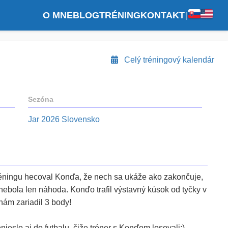
O MNE
BLOG
TRÉNING
KONTAKT
|
Celý tréningový kalendár
Sezóna
Jar 2026 Slovensko
réningu hecoval Konďa, že nech sa ukáže ako zakončuje,
 nebola len náhoda. Konďo trafil výstavný kúsok od tyčky v
 nám zariadil 3 body!
ieslo aj do futbalu, čiže tréner s Konďom losovali:)