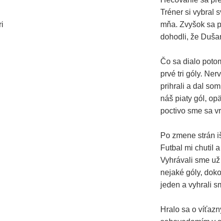
Tréner si vybral 
i
mňa. Zvyšok sa p
dohodli, že Dušan
Čo sa dialo poto
prvé tri góly. Ner
prihrali a dal so
náš piaty gól, op
poctivo sme sa vr
Po zmene strán i
Futbal mi chutil 
Vyhrávali sme už 
nejaké góly, dok
jeden a vyhrali s
Hralo sa o víťazn