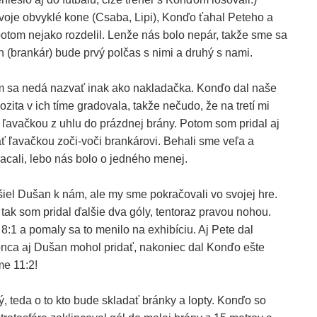
svoje obvyklé kone (Csaba, Lipi), Konďo ťahal Peteho a
otom nejako rozdelil. Lenže nás bolo nepár, takže sme sa
 (brankár) bude prvý polčas s nimi a druhý s nami.
m sa nedá nazvať inak ako nakladačka. Konďo dal naše
vozita v ich tíme gradovala, takže nečudo, že na tretí mi
m ľavačkou z uhlu do prázdnej brány. Potom som pridal aj
äť ľavačkou zoči-voči brankárovi. Behali sme veľa a
acali, lebo nás bolo o jedného menej.
šiel Dušan k nám, ale my sme pokračovali vo svojej hre.
a tak som pridal ďalšie dva góly, tentoraz pravou nohou.
8:1 a pomaly sa to menilo na exhibíciu. Aj Pete dal
onca aj Dušan mohol pridať, nakoniec dal Konďo ešte
me 11:2!
ý, teda o to kto bude skladať bránky a lopty. Konďo so