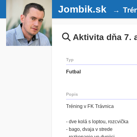
Jombik.sk
Tré
Aktivita dňa 7. 
Typ
Futbal
Popis
Tréning v FK Trávnica
- dve kolá s loptou, rozcvička
- bago, dvaja v strede
- rozkopanie vo dvojici