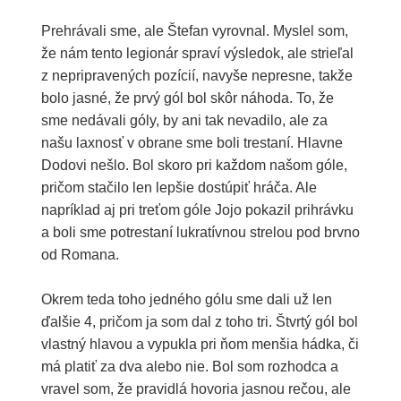
Prehrávali sme, ale Štefan vyrovnal. Myslel som,
že nám tento legionár spraví výsledok, ale strieľal
z nepripravených pozícií, navyše nepresne, takže
bolo jasné, že prvý gól bol skôr náhoda. To, že
sme nedávali góly, by ani tak nevadilo, ale za
našu laxnosť v obrane sme boli trestaní. Hlavne
Dodovi nešlo. Bol skoro pri každom našom góle,
pričom stačilo len lepšie dostúpiť hráča. Ale
napríklad aj pri treťom góle Jojo pokazil prihrávku
a boli sme potrestaní lukratívnou strelou pod brvno
od Romana.
Okrem teda toho jedného gólu sme dali už len
ďalšie 4, pričom ja som dal z toho tri. Štvrtý gól bol
vlastný hlavou a vypukla pri ňom menšia hádka, či
má platiť za dva alebo nie. Bol som rozhodca a
vravel som, že pravidlá hovoria jasnou rečou, ale