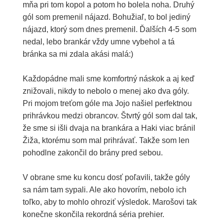
mňa pri tom kopol a potom ho bolela noha. Druhý
gól som premenil nájazd. Bohužiaľ, to bol jediný
nájazd, ktorý som dnes premenil. Ďalších 4-5 som
nedal, lebo brankár vždy umne vybehol a tá
bránka sa mi zdala akási malá:)
Každopádne mali sme komfortný náskok a aj keď
znižovali, nikdy to nebolo o menej ako dva góly.
Pri mojom treťom góle ma Jojo našiel perfektnou
prihrávkou medzi obrancov. Štvrtý gól som dal tak,
že sme si išli dvaja na brankára a Haki viac bránil
Žiža, ktorému som mal prihrávať. Takže som len
pohodlne zakončil do brány pred sebou.
V obrane sme ku koncu dosť poľavili, takže góly
sa nám tam sypali. Ale ako hovorím, nebolo ich
toľko, aby to mohlo ohroziť výsledok. Marošovi tak
konečne skončila rekordná séria prehier.