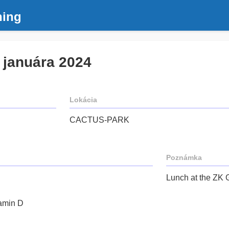
ning
. januára 2024
Lokácia
CACTUS-PARK
Poznámka
Lunch at the ZK G
tamin D