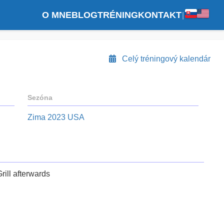
O MNE
BLOG
TRÉNING
KONTAKT
|
Celý tréningový kalendár
Sezóna
Zima 2023 USA
rill afterwards