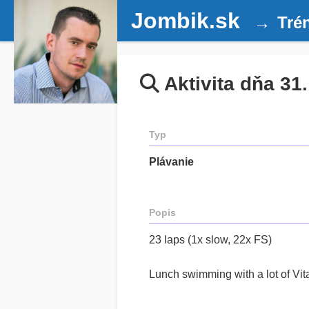
Jombik.sk
Tré
Aktivita dňa 31
Typ
Plávanie
Popis
23 laps (1x slow, 22x FS)
Lunch swimming with a lot of Vi