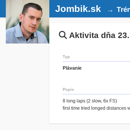
Jombik.sk
Tré
Aktivita dňa 23
Typ
Plávanie
Popis
8 long laps (2 slow, 6x FS)
first time tried longed distances w